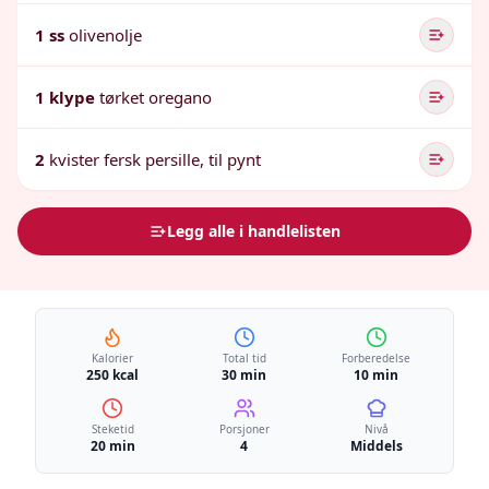
1 ss
olivenolje
1 klype
tørket oregano
2
kvister fersk persille, til pynt
Legg alle i handlelisten
Kalorier
Total tid
Forberedelse
250 kcal
30 min
10 min
Steketid
Porsjoner
Nivå
20 min
4
Middels