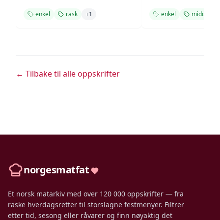
enkel
rask
+
1
enkel
middag
← Tilbake til alle oppskrifter
norgesmatfat
Et norsk matarkiv med over 120 000 oppskrifter — fra
raske hverdagsretter til storslagne festmenyer. Filtrer
etter tid, sesong eller råvarer og finn nøyaktig det