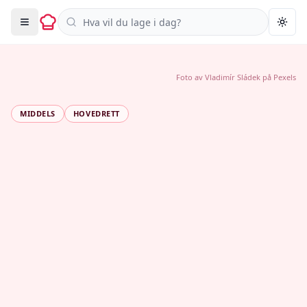
Søk i oppskrifter
Togg
Foto av
Vladimír Sládek
på
Pexels
MIDDELS
HOVEDRETT