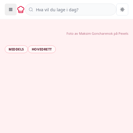
Søk i oppskrifter
Togg
Foto av
Maksim Goncharenok
på
Pexels
MIDDELS
HOVEDRETT