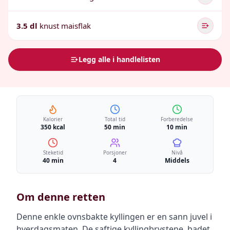
3.5 dl
knust maisflak
Legg alle i handlelisten
Kalorier
Total tid
Forberedelse
350 kcal
50 min
10 min
Steketid
Porsjoner
Nivå
40 min
4
Middels
Om denne retten
Denne enkle ovnsbakte kyllingen er en sann juvel i
hverdagsmaten. De saftige kyllingbrystene, badet