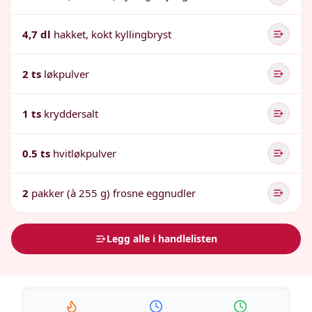
4,7 dl
hakket, kokt kyllingbryst
2 ts
løkpulver
1 ts
kryddersalt
0.5 ts
hvitløkpulver
2
pakker (à 255 g) frosne eggnudler
Legg alle i handlelisten