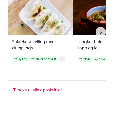
Saktekokt kylling med
Langkokt oksegry
dumplings
sopp og løk
kylling
enkel oppskrift
+
1
gryte
enkel opps
← Tilbake til alle oppskrifter