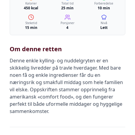
Kalorier
Total tid
Forberedelse
450 kcal
25 min
10 min
Steketid
Porsjoner
Nivå
15 min
4
Lett
Om denne retten
Denne enkle kylling- og nuddelgryten er en
skikkelig livredder på travle hverdager. Med bare
noen få og enkle ingredienser får du en
næringsrik og smakfull middag som hele familien
vil elske. Oppskriften stammer opprinnelig fra
amerikansk «comfort food», og den fungerer
perfekt til både uformelle middager og hyggelige
sammenkomster.