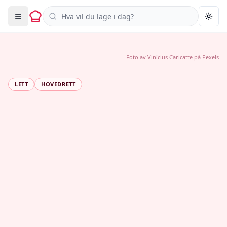
Søk i oppskrifter
Togg
Foto av
Vinícius Caricatte
på
Pexels
LETT
HOVEDRETT