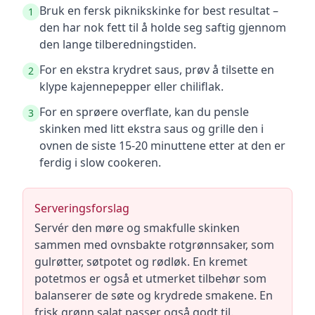
Bruk en fersk piknikskinke for best resultat –
1
den har nok fett til å holde seg saftig gjennom
den lange tilberedningstiden.
For en ekstra krydret saus, prøv å tilsette en
2
klype kajennepepper eller chiliflak.
For en sprøere overflate, kan du pensle
3
skinken med litt ekstra saus og grille den i
ovnen de siste 15-20 minuttene etter at den er
ferdig i slow cookeren.
Serveringsforslag
Servér den møre og smakfulle skinken
sammen med ovnsbakte rotgrønnsaker, som
gulrøtter, søtpotet og rødløk. En kremet
potetmos er også et utmerket tilbehør som
balanserer de søte og krydrede smakene. En
frisk grønn salat passer også godt til.