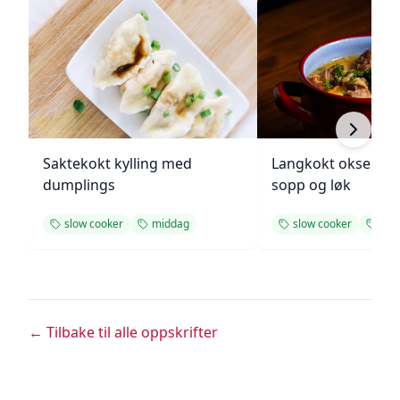
Saktekokt kylling med
Langkokt oksegry
dumplings
sopp og løk
slow cooker
middag
slow cooker
mid
← Tilbake til alle oppskrifter