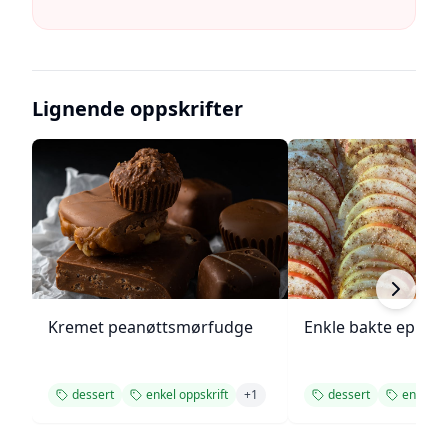
Lignende oppskrifter
Kremet peanøttsmørfudge
Enkle bakte epler
dessert
enkel oppskrift
+
1
dessert
enkel op