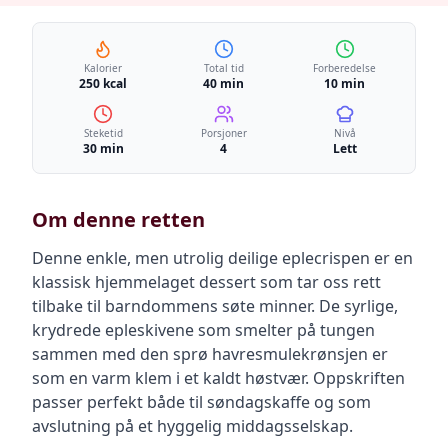
Kalorier
Total tid
Forberedelse
250 kcal
40 min
10 min
Steketid
Porsjoner
Nivå
30 min
4
Lett
Om denne retten
Denne enkle, men utrolig deilige eplecrispen er en
klassisk hjemmelaget dessert som tar oss rett
tilbake til barndommens søte minner. De syrlige,
krydrede epleskivene som smelter på tungen
sammen med den sprø havresmulekrønsjen er
som en varm klem i et kaldt høstvær. Oppskriften
passer perfekt både til søndagskaffe og som
avslutning på et hyggelig middagsselskap.