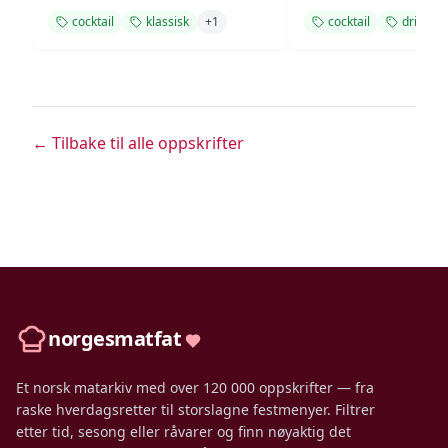
cocktail
klassisk
+
1
cocktail
drink
← Tilbake til alle oppskrifter
norgesmatfat
Et norsk matarkiv med over 120 000 oppskrifter — fra
raske hverdagsretter til storslagne festmenyer. Filtrer
etter tid, sesong eller råvarer og finn nøyaktig det