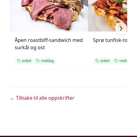
Åpen roastbiff-sandwich med
Sprø tunfisk-tosta
surkål og ost
enkel
middag
enkel
middag
← Tilbake til alle oppskrifter