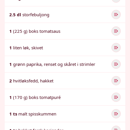
2.5 dl
storfebuljong
1
(225 g) boks tomatsaus
1
liten løk, skivet
1
grønn paprika, renset og skåret i strimler
2
hvitløksfedd, hakket
1
(170 g) boks tomatpuré
1 ts
malt spisskummen