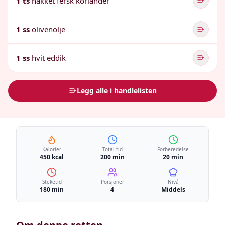
1 ts
hakket fersk koriander
1 ss
olivenolje
1 ss
hvit eddik
Legg alle i handlelisten
Kalorier
Total tid
Forberedelse
450 kcal
200 min
20 min
Steketid
Porsjoner
Nivå
180 min
4
Middels