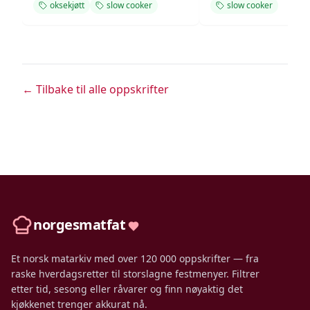
oksekjøtt
slow cooker
slow cooker
← Tilbake til alle oppskrifter
norgesmatfat
Et norsk matarkiv med over 120 000 oppskrifter — fra
raske hverdagsretter til storslagne festmenyer. Filtrer
etter tid, sesong eller råvarer og finn nøyaktig det
kjøkkenet trenger akkurat nå.