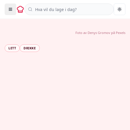
Søk i oppskrifter
Togg
Foto av
Denys Gromov
på
Pexels
LETT
DRIKKE