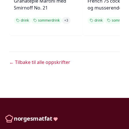
Granateple Martini med
French 75 cocktail
Smirnoff No. 21
og musserende vi
drink
sommerdrink
+
3
drink
sommerdr
← Tilbake til alle oppskrifter
norgesmatfat