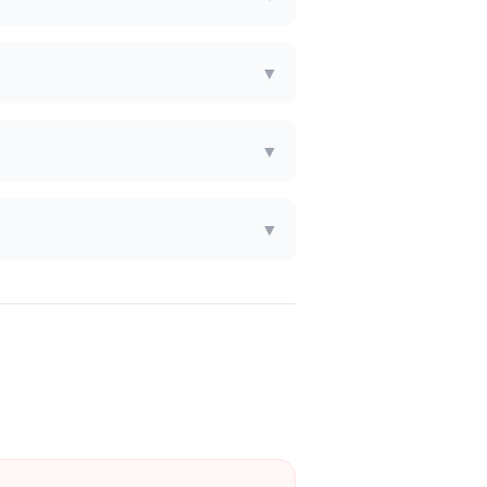
▼
▼
▼