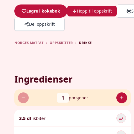
Lagre i kokebok
Hopp til oppskrift
S
Del oppskrift
NORGES MATFAT
›
OPPSKRIFTER
›
DRIKKE
Ingredienser
1
porsjoner
3.5 dl
isbiter