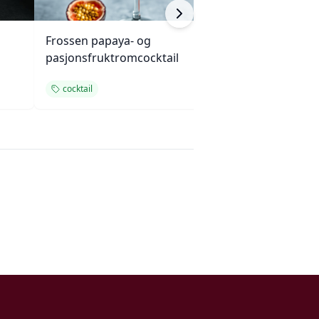
Frossen papaya- og
Rosé i juni Fizz
pasjonsfruktromcocktail
cocktail
cocktail