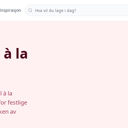
Søk i oppskrifter
Inspirasjon
 à la
 à la
or festlige
ken av