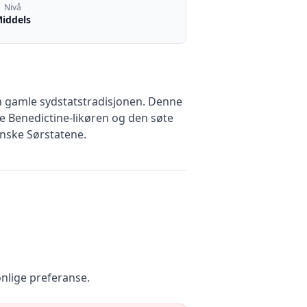
Nivå
iddels
 den gamle sydstatstradisjonen. Denne
 Benedictine-likøren og den søte
anske Sørstatene.
onlige preferanse.