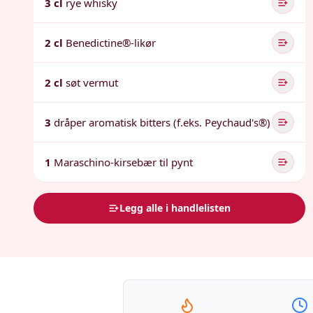
3 cl
rye whisky
2 cl
Benedictine®-likør
2 cl
søt vermut
3
dråper aromatisk bitters (f.eks. Peychaud's®)
1
Maraschino-kirsebær til pynt
Legg alle i handlelisten