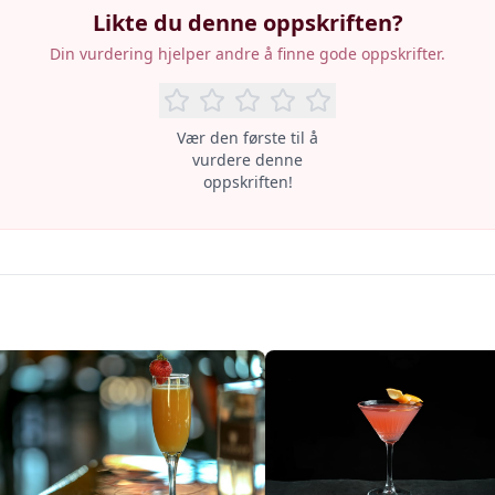
Likte du denne oppskriften?
Din vurdering hjelper andre å finne gode oppskrifter.
Vær den første til å
vurdere denne
oppskriften!