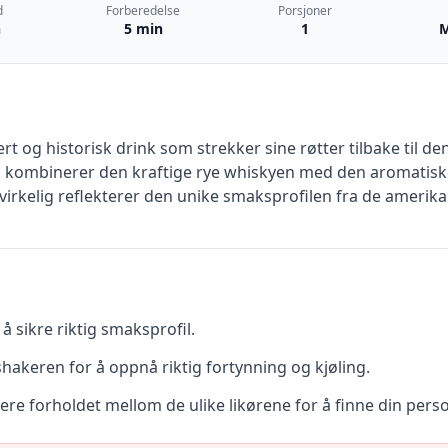
d
Forberedelse
Porsjoner
n
5 min
1
M
ikert og historisk drink som strekker sine røtter tilbake til
 kombinerer den kraftige rye whiskyen med den aromatiske
irkelig reflekterer den unike smaksprofilen fra de amerik
å sikre riktig smaksprofil.
 shakeren for å oppnå riktig fortynning og kjøling.
re forholdet mellom de ulike likørene for å finne din pers