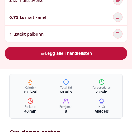
3 ss
maisstivelse
0.75 ts
malt kanel
1
ustekt paibunn
Legg alle i handlelisten
Kalorier
Total tid
Forberedelse
250 kcal
60 min
20 min
Steketid
Porsjoner
Nivå
40 min
8
Middels