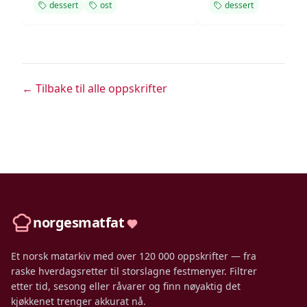
dessert
ost
dessert
← Tilbake til alle oppskrifter
norgesmatfat
Et norsk matarkiv med over 120 000 oppskrifter — fra
raske hverdagsretter til storslagne festmenyer. Filtrer
etter tid, sesong eller råvarer og finn nøyaktig det
kjøkkenet trenger akkurat nå.