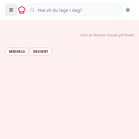
Søk i oppskrifter
Togg
Foto av
Novkov Visuals
på
Pexels
MIDDELS
DESSERT