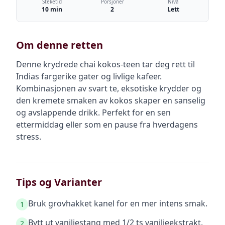
Steketid
Porsjoner
Nivå
10 min
2
Lett
Om denne retten
Denne krydrede chai kokos-teen tar deg rett til
Indias fargerike gater og livlige kafeer.
Kombinasjonen av svart te, eksotiske krydder og
den kremete smaken av kokos skaper en sanselig
og avslappende drikk. Perfekt for en sen
ettermiddag eller som en pause fra hverdagens
stress.
Tips og Varianter
Bruk grovhakket kanel for en mer intens smak.
1
Bytt ut vaniljestang med 1/2 ts vaniljeekstrakt.
2