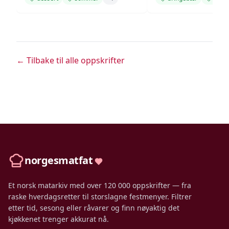
← Tilbake til alle oppskrifter
norgesmatfat
Et norsk matarkiv med over 120 000 oppskrifter — fra
raske hverdagsretter til storslagne festmenyer. Filtrer
etter tid, sesong eller råvarer og finn nøyaktig det
kjøkkenet trenger akkurat nå.