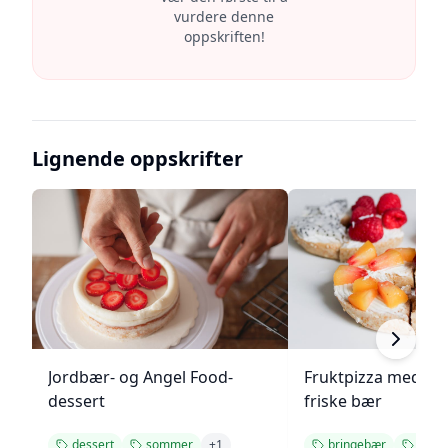
vurdere denne
oppskriften!
Lignende oppskrifter
Jordbær- og Angel Food-
Fruktpizza med kr
dessert
friske bær
dessert
sommer
+
1
bringebær
desse