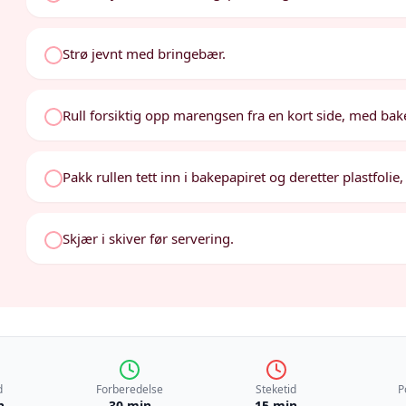
Strø jevnt med bringebær.
Rull forsiktig opp marengsen fra en kort side, med ba
Pakk rullen tett inn i bakepapiret og deretter plastfolie, 
Skjær i skiver før servering.
d
Forberedelse
Steketid
P
n
30 min
15 min