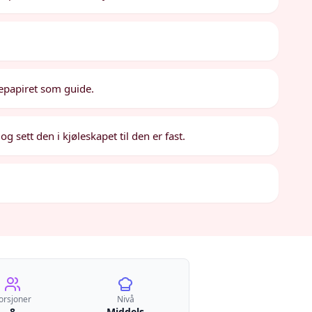
kepapiret som guide.
og sett den i kjøleskapet til den er fast.
orsjoner
Nivå
8
Middels