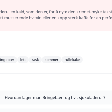
aderullen kald, som den er, for å nyte den kremet-myke tek
t musserende hvitvin eller en kopp sterk kaffe for en perf
ringebær
lett
rask
sommer
rullekake
Hvordan lager man Bringebær- og hvit sjokoladerull?