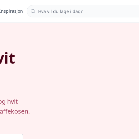
Søk i oppskrifter
Inspirasjon
it
og hvit
kaffekosen.