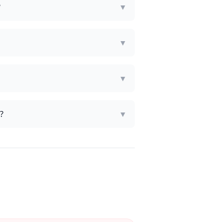
?
▼
▼
▼
?
▼