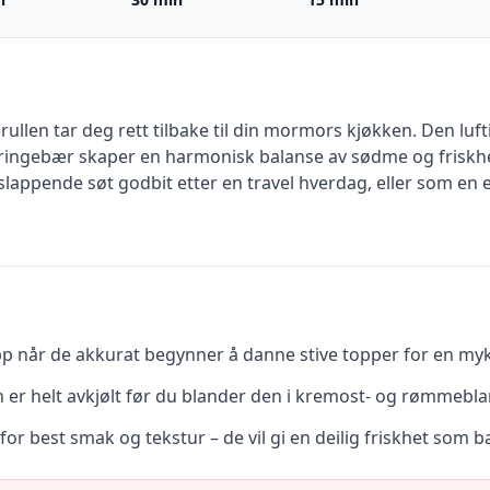
ullen tar deg rett tilbake til din mormors kjøkken. Den l
g bringebær skaper en harmonisk balanse av sødme og friskhet
slappende søt godbit etter en travel hverdag, eller som en
pp når de akkurat begynner å danne stive topper for en my
en er helt avkjølt før du blander den i kremost- og rømmebl
r best smak og tekstur – de vil gi en deilig friskhet som ba