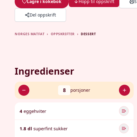
Lagre i kokebok
Hopp til oppskrift
S
Del oppskrift
NORGES MATFAT
›
OPPSKRIFTER
›
DESSERT
Ingredienser
8
porsjoner
4
eggehviter
1.8 dl
superfint sukker