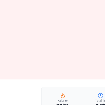
Kalorier
Total ti
250 kcal
45 mi