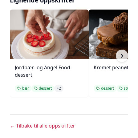
Lignende oppskrifter
Jordbær- og Angel Food-
Kremet peanøttsm
dessert
bær
dessert
+
2
dessert
søt
+
← Tilbake til alle oppskrifter