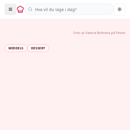
Søk i oppskrifter
Togg
Foto av
Valeria Boltneva
på
Pexels
MIDDELS
DESSERT