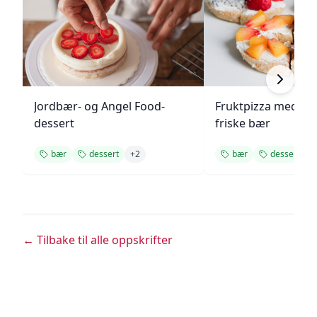
Jordbær- og Angel Food-
Fruktpizza med kr
dessert
friske bær
bær
dessert
+
2
bær
dessert
+
← Tilbake til alle oppskrifter