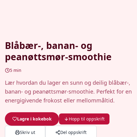
Blåbær-, banan- og
peanøttsmør-smoothie
5
min
Lær hvordan du lager en sunn og deilig blåbær-,
banan- og peanøttsmør-smoothie. Perfekt for en
energigivende frokost eller mellommåltid.
Lagre i kokebok
Hopp til oppskrift
Skriv ut
Del oppskrift