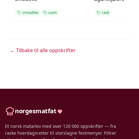
smoothie
sunn
rask
← Tilbake til alle oppskrifter
norgesmatfat
Et norsk matarkiv med over 120 000 oppskrifter — fra
raske hverdagsretter til storslagne festmenyer. Filtrer