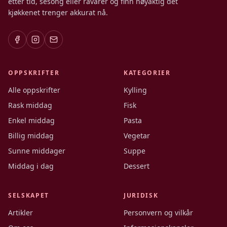
etter tid, sesong eller råvarer og finn nøyaktig det
kjøkkenet trenger akkurat nå.
OPPSKRIFTER
KATEGORIER
Alle oppskrifter
Kylling
Rask middag
Fisk
Enkel middag
Pasta
Billig middag
Vegetar
Sunne middager
Suppe
Middag i dag
Dessert
SELSKAPET
JURIDISK
Artikler
Personvern og vilkår