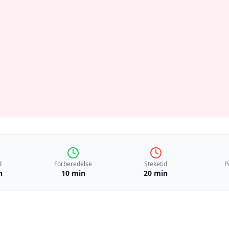
d
Forberedelse
Steketid
P
n
10 min
20 min