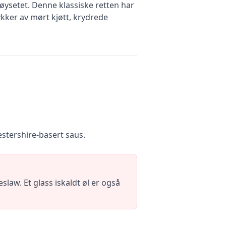
øysetet. Denne klassiske retten har
ykker av mørt kjøtt, krydrede
estershire-basert saus.
law. Et glass iskaldt øl er også