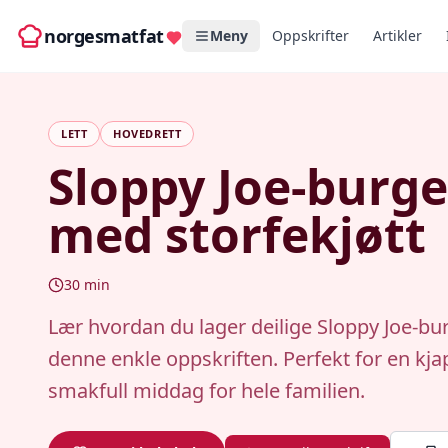
norgesmatfat
Meny
Oppskrifter
Artikler
LETT
HOVEDRETT
Sloppy Joe-burge
med storfekjøtt
30
min
Lær hvordan du lager deilige Sloppy Joe-b
denne enkle oppskriften. Perfekt for en kj
smakfull middag for hele familien.