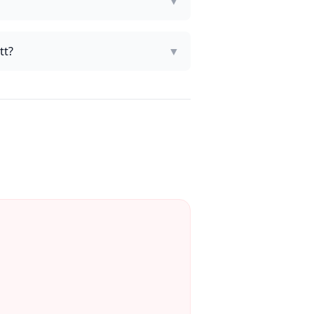
▼
tt?
▼