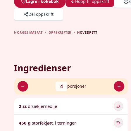
Lagre i kokebok
Hopp til oppskrift
S
Del oppskrift
NORGES MATFAT
›
OPPSKRIFTER
›
HOVEDRETT
Ingredienser
4
porsjoner
2 ss
druekjerneolje
450 g
storfekjøtt, i terninger