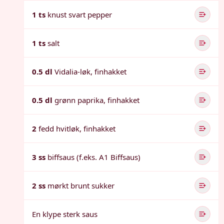
1 ts
knust svart pepper
1 ts
salt
0.5 dl
Vidalia-løk, finhakket
0.5 dl
grønn paprika, finhakket
2
fedd hvitløk, finhakket
3 ss
biffsaus (f.eks. A1 Biffsaus)
2 ss
mørkt brunt sukker
En klype sterk saus