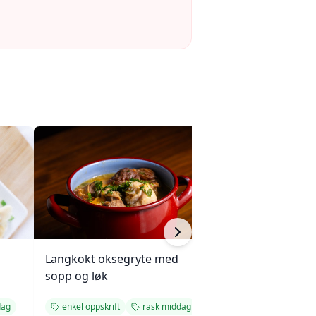
Langkokt oksegryte med
Kjøttkake med b
sopp og løk
og ketchupglasu
dag
enkel oppskrift
rask middag
enkel oppskrift