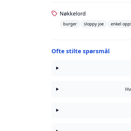
Nøkkelord
burger
sloppy joe
enkel opps
Ofte stilte spørsmål
Hv