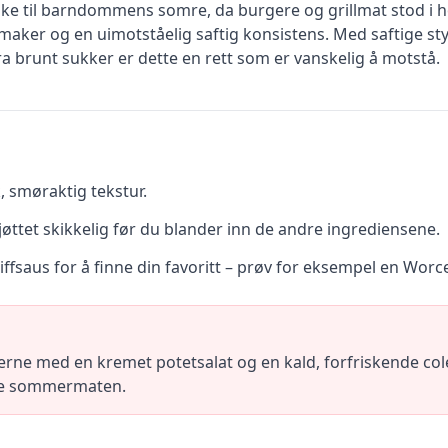
bake til barndommens somre, da burgere og grillmat stod i h
smaker og en uimotståelig saftig konsistens. Med saftige st
 brunt sukker er dette en rett som er vanskelig å motstå.
, smøraktig tekstur.
ttet skikkelig før du blander inn de andre ingrediensene.
ffsaus for å finne din favoritt – prøv for eksempel en Worc
erne med en kremet potetsalat og en kald, forfriskende coles
iske sommermaten.