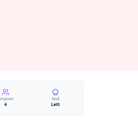
orsjoner
Nivå
4
Lett