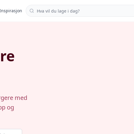
Søk i oppskrifter
Inspirasjon
re
urgere med
app og