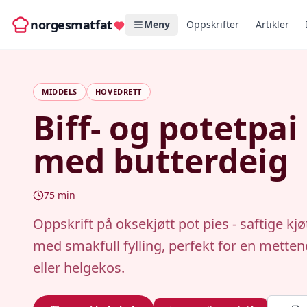
norgesmatfat
Meny
Oppskrifter
Artikler
MIDDELS
HOVEDRETT
Biff- og potetpai
med butterdeig
75
min
Oppskrift på oksekjøtt pot pies - saftige kjø
med smakfull fylling, perfekt for en mett
eller helgekos.