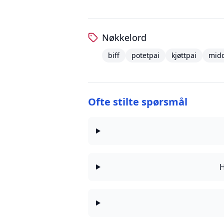
Nøkkelord
biff
potetpai
kjøttpai
mid
Ofte stilte spørsmål
H