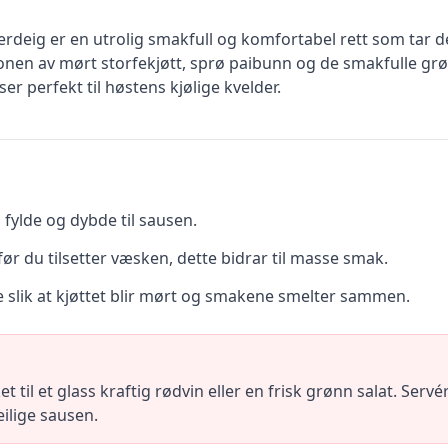
rdeig er en utrolig smakfull og komfortabel rett som tar d
en av mørt storfekjøtt, sprø paibunn og de smakfulle grø
er perfekt til høstens kjølige kvelder.
i fylde og dybde til sausen.
 før du tilsetter væsken, dette bidrar til masse smak.
ke slik at kjøttet blir mørt og smakene smelter sammen.
til et glass kraftig rødvin eller en frisk grønn salat. Serv
ilige sausen.