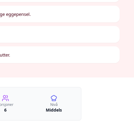
age eggepensel.
utter.
orsjoner
Nivå
6
Middels