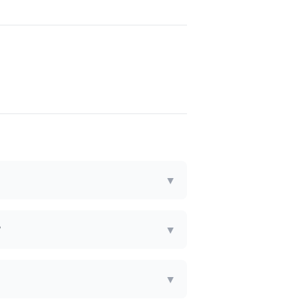
▼
?
▼
▼