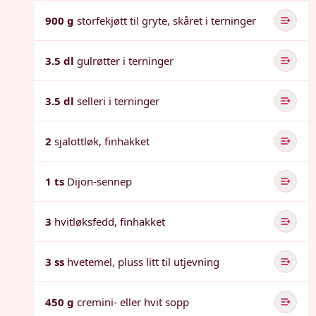
900 g
storfekjøtt til gryte, skåret i terninger
3.5 dl
gulrøtter i terninger
3.5 dl
selleri i terninger
2
sjalottløk, finhakket
1 ts
Dijon-sennep
3
hvitløksfedd, finhakket
3 ss
hvetemel, pluss litt til utjevning
450 g
cremini- eller hvit sopp