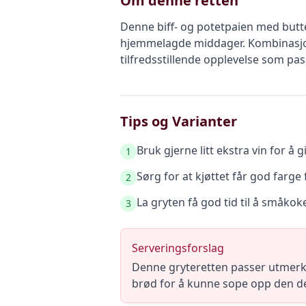
Om denne retten
Denne biff- og potetpaien med butte
hjemmelagde middager. Kombinasjon
tilfredsstillende opplevelse som pass
Tips og Varianter
Bruk gjerne litt ekstra vin for å g
1
Sørg for at kjøttet får god farge
2
La gryten få god tid til å småko
3
Serveringsforslag
Denne gryteretten passer utmerket 
brød for å kunne sope opp den de