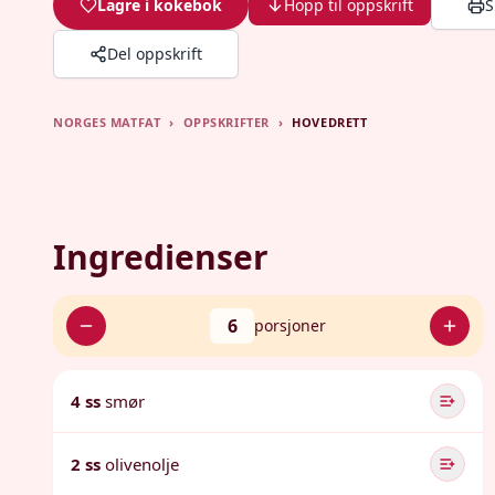
Lagre i kokebok
Hopp til oppskrift
S
Del oppskrift
NORGES MATFAT
›
OPPSKRIFTER
›
HOVEDRETT
Ingredienser
6
porsjoner
4 ss
smør
2 ss
olivenolje