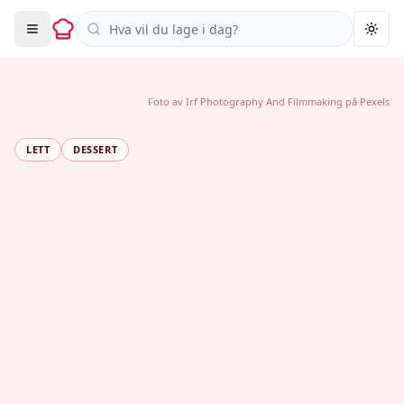
Søk i oppskrifter
Togg
Foto av
Irf Photography And Filmmaking
på
Pexels
LETT
DESSERT