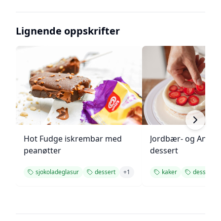
Lignende oppskrifter
Hot Fudge iskrembar med
Jordbær- og Angel
peanøtter
dessert
sjokoladeglasur
dessert
+
1
kaker
dessert