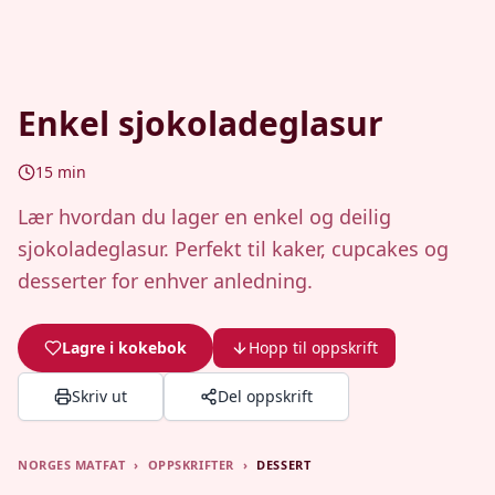
Enkel sjokoladeglasur
15
min
Lær hvordan du lager en enkel og deilig
sjokoladeglasur. Perfekt til kaker, cupcakes og
desserter for enhver anledning.
Lagre i kokebok
Hopp til oppskrift
Skriv ut
Del oppskrift
NORGES MATFAT
›
OPPSKRIFTER
›
DESSERT