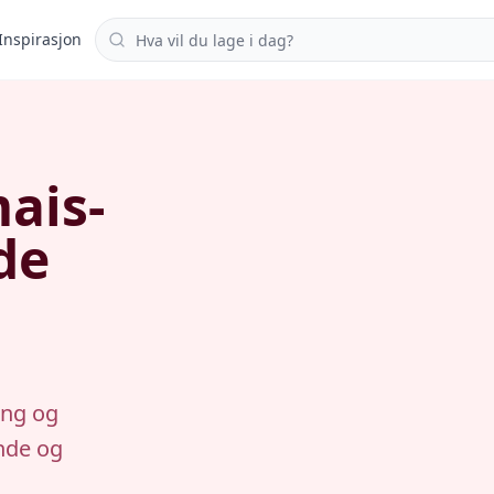
Søk i oppskrifter
Inspirasjon
ais-
de
ing og
nde og