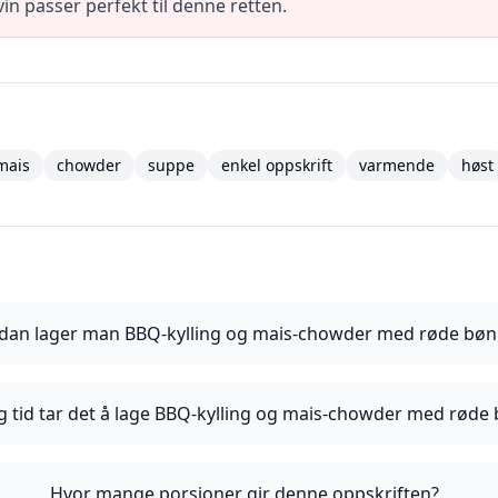
tvin passer perfekt til denne retten.
mais
chowder
suppe
enkel oppskrift
varmende
høst
dan lager man BBQ-kylling og mais-chowder med røde bøn
g tid tar det å lage BBQ-kylling og mais-chowder med røde
Hvor mange porsjoner gir denne oppskriften?