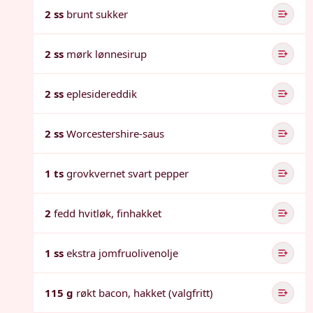
2 ss
brunt sukker
2 ss
mørk lønnesirup
2 ss
eplesidereddik
2 ss
Worcestershire-saus
1 ts
grovkvernet svart pepper
2
fedd hvitløk, finhakket
1 ss
ekstra jomfruolivenolje
115 g
røkt bacon, hakket (valgfritt)