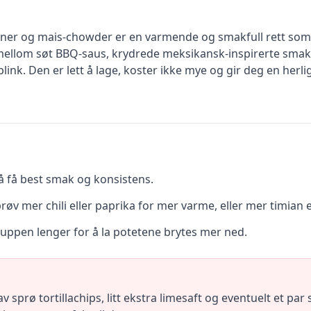
er og mais-chowder er en varmende og smakfull rett som e
 mellom søt BBQ-saus, krydrede meksikansk-inspirerte smak
 blink. Den er lett å lage, koster ikke mye og gir deg en herl
å få best smak og konsistens.
v mer chili eller paprika for mer varme, eller mer timian el
suppen lenger for å la potetene brytes mer ned.
sprø tortillachips, litt ekstra limesaft og eventuelt et par