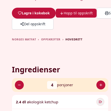
Lagre i kokebok
Hopp til oppskrift
S
Del oppskrift
NORGES MATFAT
›
OPPSKRIFTER
›
HOVEDRETT
Ingredienser
4
porsjoner
2.4 dl
økologisk ketchup