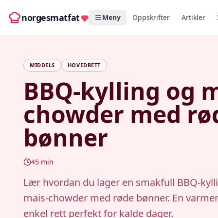
norgesmatfat
Meny
Oppskrifter
Artikler
MIDDELS
HOVEDRETT
BBQ-kylling og m
chowder med rø
bønner
45
min
Lær hvordan du lager en smakfull BBQ-kyll
mais-chowder med røde bønner. En varme
enkel rett perfekt for kalde dager.