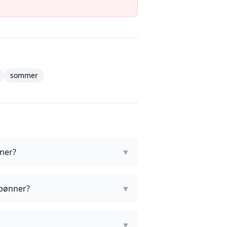
sommer
ner?
▼
 bønner?
▼
▼