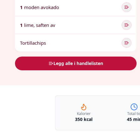
1
moden avokado
1
lime, saften av
Tortillachips
Legg alle i handlelisten
Kalorier
Total ti
350 kcal
45 mi