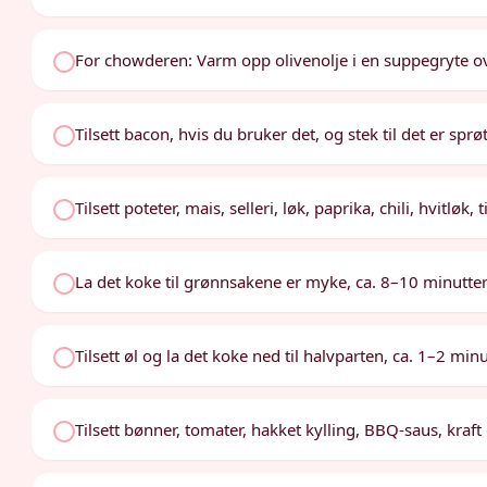
For chowderen: Varm opp olivenolje i en suppegryte o
Tilsett bacon, hvis du bruker det, og stek til det er sprø
Tilsett poteter, mais, selleri, løk, paprika, chili, hvitl
La det koke til grønnsakene er myke, ca. 8–10 minutter
Tilsett øl og la det koke ned til halvparten, ca. 1–2 minu
Tilsett bønner, tomater, hakket kylling, BBQ-saus, kraf