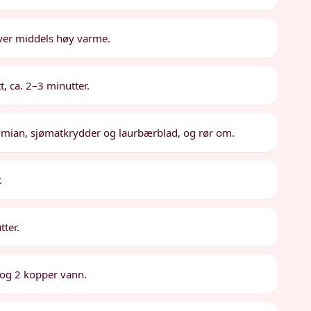
ver middels høy varme.
tt, ca. 2–3 minutter.
øk, timian, sjømatkrydder og laurbærblad, og rør om.
.
tter.
t og 2 kopper vann.