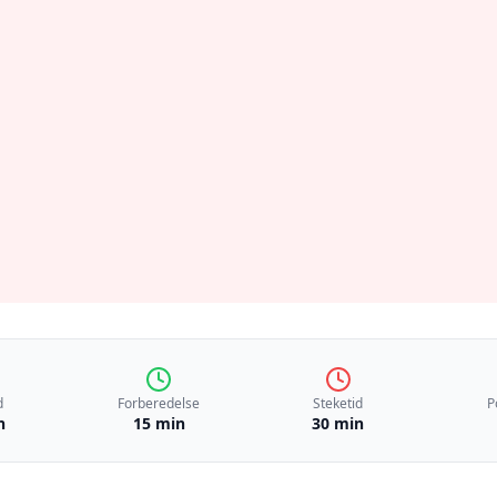
d
Forberedelse
Steketid
P
n
15 min
30 min