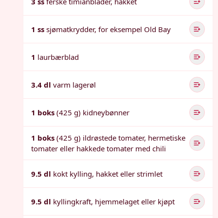
3 ss
ferske timianblader, hakket
1 ss
sjømatkrydder, for eksempel Old Bay
1
laurbærblad
3.4 dl
varm lagerøl
1 boks
(425 g) kidneybønner
1 boks
(425 g) ildrøstede tomater, hermetiske
tomater eller hakkede tomater med chili
9.5 dl
kokt kylling, hakket eller strimlet
9.5 dl
kyllingkraft, hjemmelaget eller kjøpt