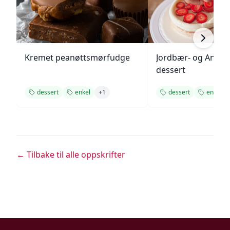
Kremet peanøttsmørfudge
Jordbær- og Angel
dessert
dessert
enkel
+
1
dessert
enkel
← Tilbake til alle oppskrifter