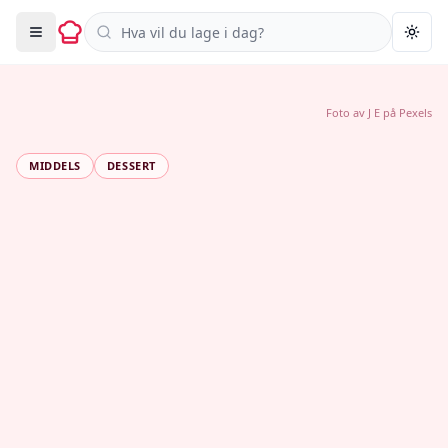
Søk i oppskrifter
Togg
Foto av
J E
på
Pexels
MIDDELS
DESSERT