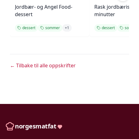
Jordbær- og Angel Food-
Rask jordbæriskre
dessert
minutter
dessert
sommer
+
1
dessert
somme
← Tilbake til alle oppskrifter
norgesmatfat