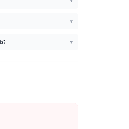
▼
▼
is?
▼