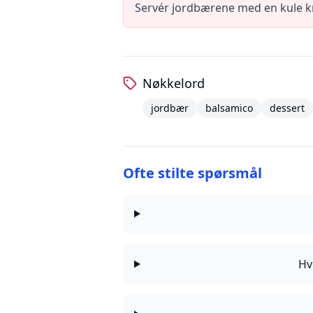
Servér jordbærene med en kule kre
Nøkkelord
jordbær
balsamico
dessert
Ofte stilte spørsmål
Hv