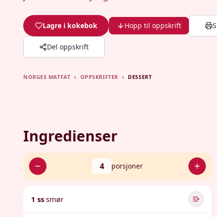
Lagre i kokebok
Hopp til oppskrift
S
Del oppskrift
NORGES MATFAT
›
OPPSKRIFTER
›
DESSERT
Ingredienser
4
porsjoner
1 ss
smør