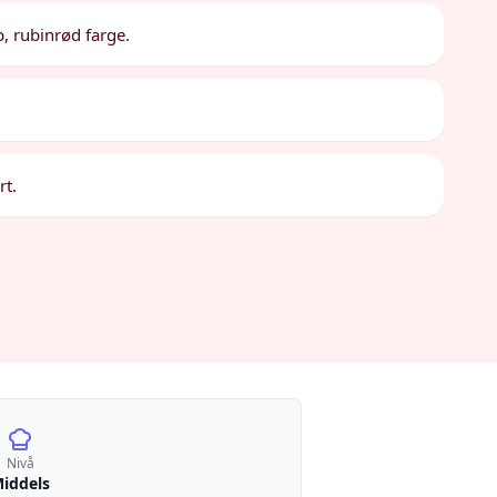
, rubinrød farge.
rt.
Nivå
iddels