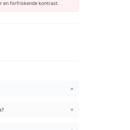
r en forfriskende kontrast.
▼
s?
▼