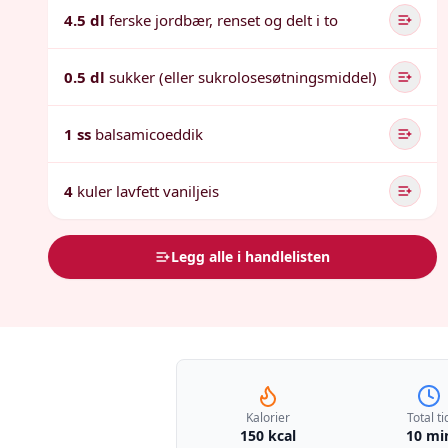
4.5 dl
ferske jordbær, renset og delt i to
0.5 dl
sukker (eller sukrolosesøtningsmiddel)
1 ss
balsamicoeddik
4
kuler lavfett vaniljeis
Legg alle i handlelisten
Kalorier
Total ti
150 kcal
10 mi