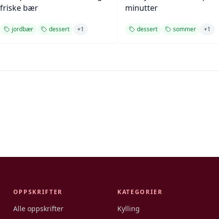
friske bær
minutter
jordbær
dessert
+
1
dessert
sommer
+
1
OPPSKRIFTER
KATEGORIER
Alle oppskrifter
Kylling