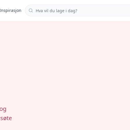
Søk i oppskrifter
Inspirasjon
 og
 søte