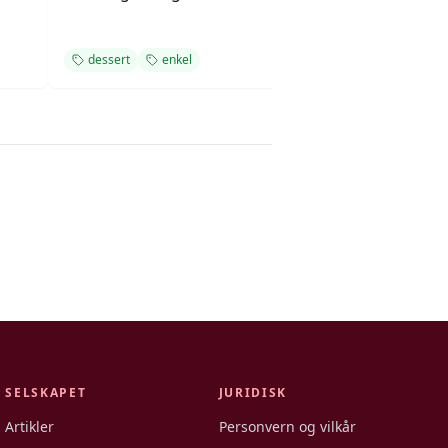
dessert
enkel
dessert
enkel
SELSKAPET
JURIDISK
Artikler
Personvern og vilkår