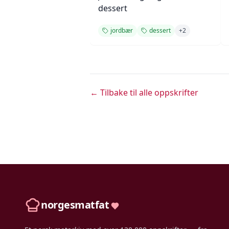
dessert
jordbær
dessert
+
2
← Tilbake til alle oppskrifter
norgesmatfat