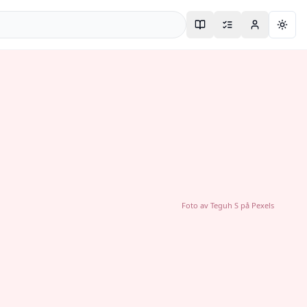
Togg
Foto av
Teguh S
på
Pexels