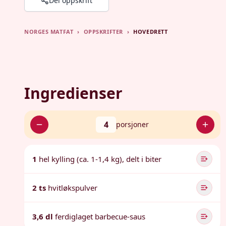
Del oppskrift
NORGES MATFAT
›
OPPSKRIFTER
›
HOVEDRETT
Ingredienser
4
porsjoner
1
hel kylling (ca. 1-1,4 kg), delt i biter
2 ts
hvitløkspulver
3,6 dl
ferdiglaget barbecue-saus