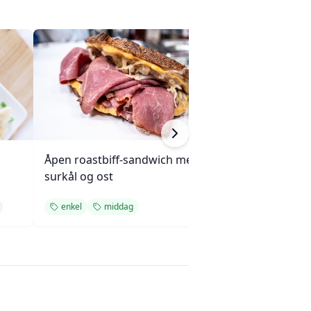
Åpen roastbiff-sandwich med
Sprø tunfisk-tos
surkål og ost
enkel
middag
enkel
middag