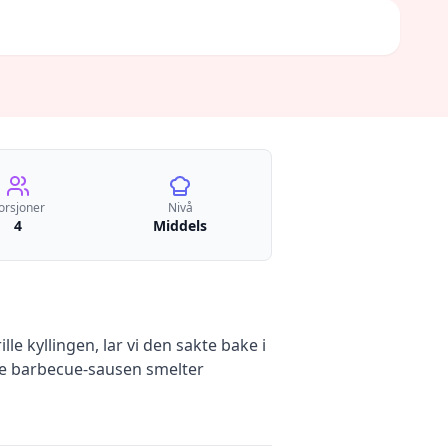
orsjoner
Nivå
4
Middels
e kyllingen, lar vi den sakte bake i
ige barbecue-sausen smelter