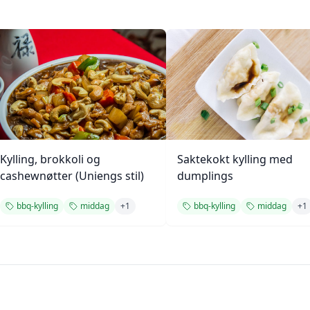
Kylling, brokkoli og
Saktekokt kylling med
cashewnøtter (Uniengs stil)
dumplings
bbq-kylling
middag
+
1
bbq-kylling
middag
+
1