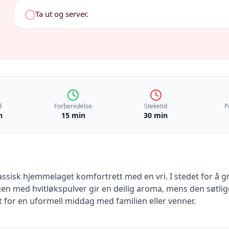
Ta ut og server.
d
Forberedelse
Steketid
P
n
15 min
30 min
sisk hjemmelaget komfortrett med en vri. I stedet for å grill
gen med hvitløkspulver gir en deilig aroma, mens den søtl
t for en uformell middag med familien eller venner.