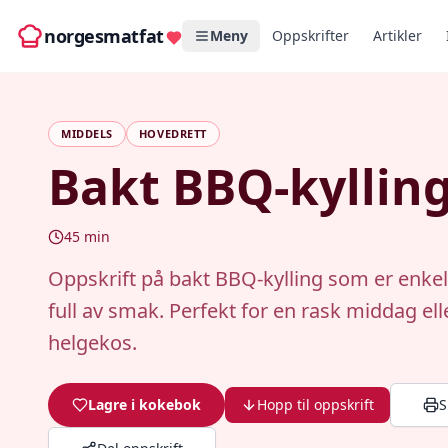
norgesmatfat
Meny
Oppskrifter
Artikler
MIDDELS
HOVEDRETT
Bakt BBQ-kyllin
45
min
Oppskrift på bakt BBQ-kylling som er enkel
full av smak. Perfekt for en rask middag ell
helgekos.
Lagre i kokebok
Hopp til oppskrift
S