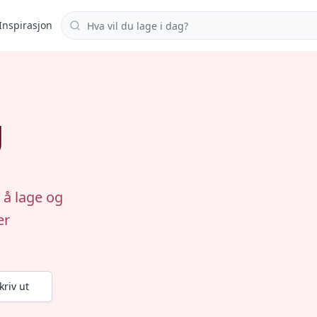
Søk i oppskrifter
Inspirasjon
g
 å lage og
er
kriv ut