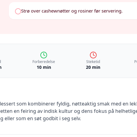
Strø over cashewnøtter og rosiner før servering.
d
Forberedelse
Steketid
P
n
10 min
20 min
k dessert som kombinerer fyldig, nøtteaktig smak med en lekk
etten en feiring av indisk kultur og dens fokus på helhetlige
eller som en søt godbit i seg selv.