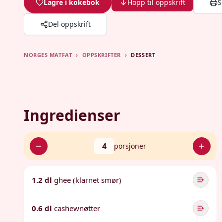
Lagre i kokebok
Hopp til oppskrift
S
Del oppskrift
NORGES MATFAT
›
OPPSKRIFTER
›
DESSERT
Ingredienser
4
porsjoner
1.2 dl
ghee (klarnet smør)
0.6 dl
cashewnøtter