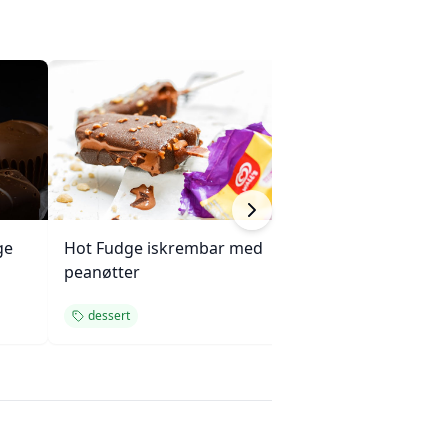
ge
Hot Fudge iskrembar med
Jordbær- og Ang
peanøtter
dessert
dessert
dessert