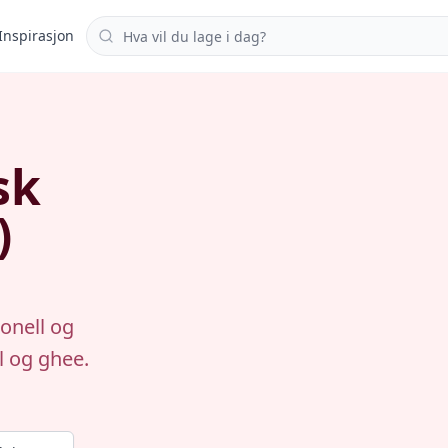
Søk i oppskrifter
Inspirasjon
sk
)
onell og
l og ghee.