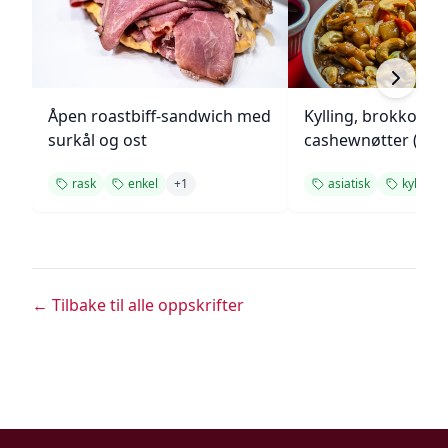
Åpen roastbiff-sandwich med
Kylling, brokkoli o
surkål og ost
cashewnøtter (Unie
rask
enkel
+
1
asiatisk
kylling
← Tilbake til alle oppskrifter