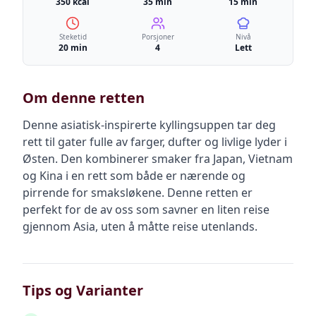
350 kcal
35 min
15 min
Steketid
Porsjoner
Nivå
20 min
4
Lett
Om denne retten
Denne asiatisk-inspirerte kyllingsuppen tar deg
rett til gater fulle av farger, dufter og livlige lyder i
Østen. Den kombinerer smaker fra Japan, Vietnam
og Kina i en rett som både er nærende og
pirrende for smaksløkene. Denne retten er
perfekt for de av oss som savner en liten reise
gjennom Asia, uten å måtte reise utenlands.
Tips og Varianter