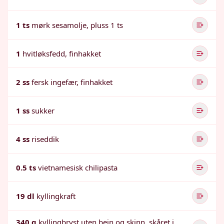
1 ts
mørk sesamolje, pluss 1 ts
1
hvitløksfedd, finhakket
2 ss
fersk ingefær, finhakket
1 ss
sukker
4 ss
riseddik
0.5 ts
vietnamesisk chilipasta
19 dl
kyllingkraft
340 g
kyllingbryst uten bein og skinn, skåret i