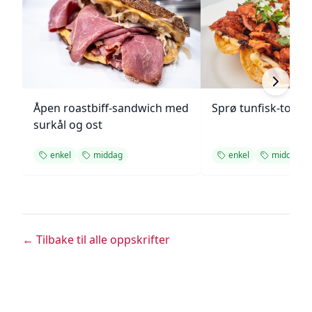
Åpen roastbiff-sandwich med
Sprø tunfisk-tosta
surkål og ost
enkel
middag
enkel
middag
← Tilbake til alle oppskrifter