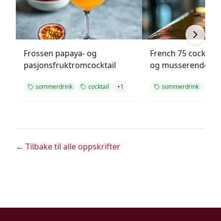
Frossen papaya- og
French 75 cocktail
pasjonsfruktromcocktail
og musserende vi
sommerdrink
cocktail
+
1
sommerdrink
co
← Tilbake til alle oppskrifter