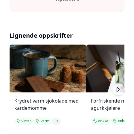
Lignende oppskrifter
Krydret varm sjokolade med
Forfriskende melo
kardemomme
agurkkjølere
vinter
varm
+
1
drikke
enkel