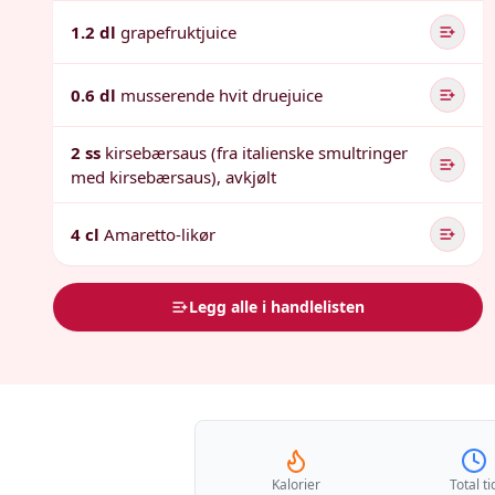
1.2 dl
grapefruktjuice
0.6 dl
musserende hvit druejuice
2 ss
kirsebærsaus (fra italienske smultringer
med kirsebærsaus), avkjølt
4 cl
Amaretto-likør
Legg alle i handlelisten
Kalorier
Total ti