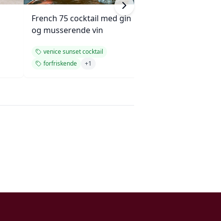
French 75 cocktail med gin
Granateple Mart
og musserende vin
Smirnoff No. 21
venice sunset cocktail
venice sunset cock
forfriskende
+
1
forfriskende
+
1