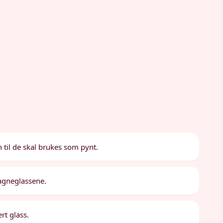
n til de skal brukes som pynt.
pagneglassene.
rt glass.