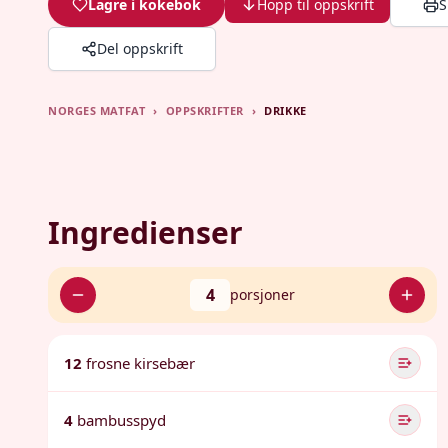
Lagre i kokebok
Hopp til oppskrift
S
Del oppskrift
NORGES MATFAT
›
OPPSKRIFTER
›
DRIKKE
Ingredienser
4
porsjoner
12
frosne kirsebær
4
bambusspyd