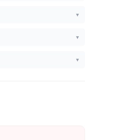
▼
▼
▼