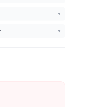
▼
?
▼