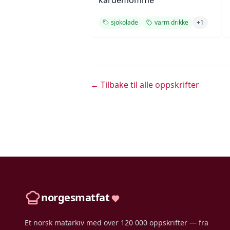
kardemomme
sjokolade
varm drikke
+
1
← Tilbake til alle oppskrifter
norgesmatfat
Et norsk matarkiv med over 120 000 oppskrifter — fra