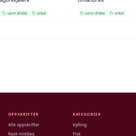
agurkkjølere
timiandrikk
varm drikke
enkel
varm drikke
enkel
OPPSKRIFTER
KATEGORIER
Alle oppskrifter
Kylling
Rask middag
Fisk