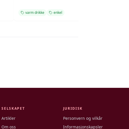
varm drikke
enkel
oppskrift
enk
SELSKAPET
JURIDISK
Artikler
Personvern og vilkår
Om oss
Informasjonskapsler