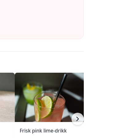
Frisk pink lime-drikk
Fersken Bellini g