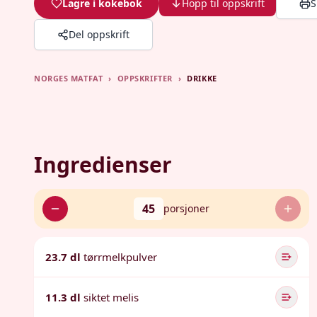
Lagre i kokebok
Hopp til oppskrift
S
Del oppskrift
NORGES MATFAT
›
OPPSKRIFTER
›
DRIKKE
Ingredienser
45
porsjoner
23.7 dl
tørrmelkpulver
11.3 dl
siktet melis