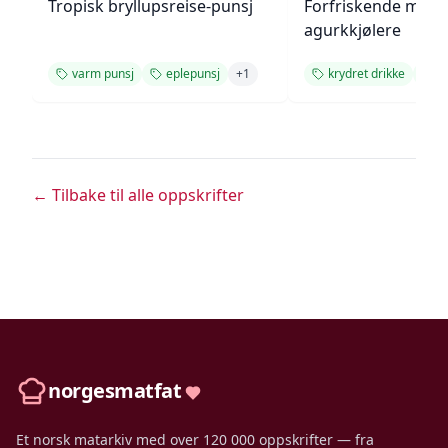
Tropisk bryllupsreise-punsj
Forfriskende melo
agurkkjølere
varm punsj
eplepunsj
+
1
krydret drikke
h
← Tilbake til alle oppskrifter
norgesmatfat
Et norsk matarkiv med over 120 000 oppskrifter — fra