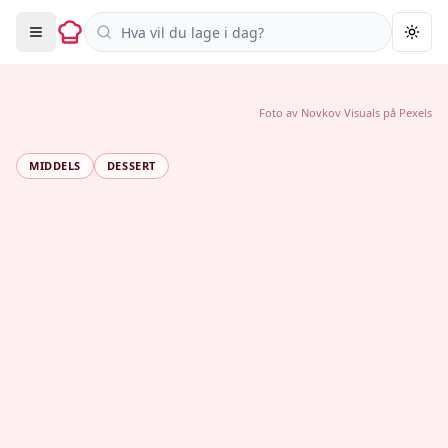
Søk i oppskrifter
Togg
Foto av
Novkov Visuals
på
Pexels
MIDDELS
DESSERT