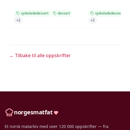
sjokoladedessert
dessert
sjokoladedessert
+
2
+
2
← Tilbake til alle oppskrifter
norgesmatfat
Et norsk matarkiv med over 120 000 oppskrifter — fra