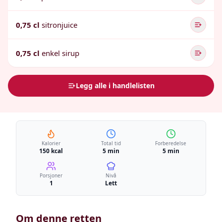
0,75 cl
sitronjuice
0,75 cl
enkel sirup
Legg alle i handlelisten
Kalorier
Total tid
Forberedelse
150 kcal
5 min
5 min
Porsjoner
Nivå
1
Lett
Om denne retten