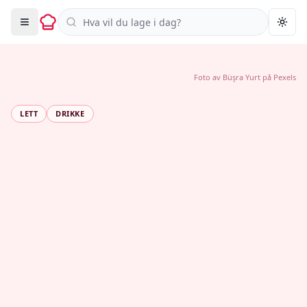
Søk i oppskrifter
Togg
Foto av
Büşra Yurt
på
Pexels
LETT
DRIKKE