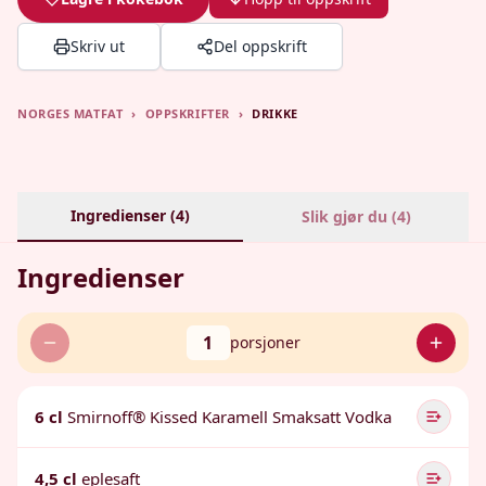
Skriv ut
Del oppskrift
NORGES MATFAT
›
OPPSKRIFTER
›
DRIKKE
Ingredienser (
4
)
Slik gjør du (
4
)
Ingredienser
1
porsjoner
6 cl
Smirnoff® Kissed Karamell Smaksatt Vodka
4,5 cl
eplesaft