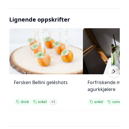
Lignende oppskrifter
Fersken Bellini geléshots
Forfriskende melo
agurkkjølere
drink
enkel
+
1
enkel
sommer