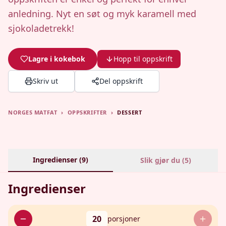
anledning. Nyt en søt og myk karamell med
sjokoladetrekk!
Lagre i kokebok
Hopp til oppskrift
Skriv ut
Del oppskrift
NORGES MATFAT
›
OPPSKRIFTER
›
DESSERT
Ingredienser (
9
)
Slik gjør du (
5
)
Ingredienser
20
porsjoner