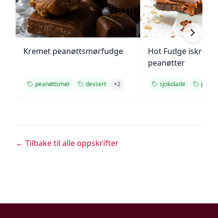
Kremet peanøttsmørfudge
Hot Fudge iskrem
peanøtter
peanøttsmør
dessert
+
2
sjokolade
peanø
← Tilbake til alle oppskrifter