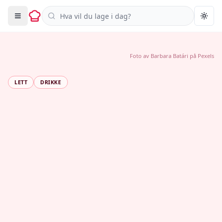
Søk i oppskrifter
Togg
Foto av
Barbara Batári
på
Pexels
LETT
DRIKKE