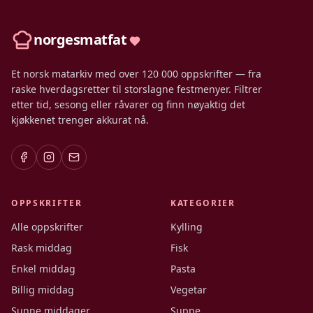
norgesmatfat
Et norsk matarkiv med over 120 000 oppskrifter — fra
raske hverdagsretter til storslagne festmenyer. Filtrer
etter tid, sesong eller råvarer og finn nøyaktig det
kjøkkenet trenger akkurat nå.
OPPSKRIFTER
KATEGORIER
Alle oppskrifter
Kylling
Rask middag
Fisk
Enkel middag
Pasta
Billig middag
Vegetar
Sunne middager
Suppe