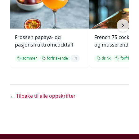
Frossen papaya- og
French 75 cocktail
pasjonsfruktromcocktail
og musserende vi
sommer
forfriskende
+
1
drink
forfrisken
← Tilbake til alle oppskrifter