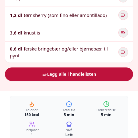
1,2 dl
tørr sherry (som fino eller amontillado)
3,6 dl
knust is
0,6 dl
ferske bringebær og/eller bjørnebær, til
pynt
Legg alle i handlelisten
Kalorier
Total tid
Forberedelse
150 kcal
5 min
5 min
Porsjoner
Nivå
1
Lett