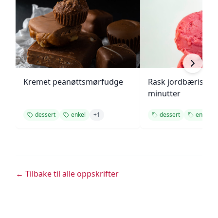
Kremet peanøttsmørfudge
Rask jordbæriskre
minutter
dessert
enkel
+
1
dessert
enkel
← Tilbake til alle oppskrifter