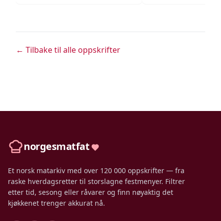
← Tilbake til alle oppskrifter
norgesmatfat
Et norsk matarkiv med over 120 000 oppskrifter — fra
raske hverdagsretter til storslagne festmenyer. Filtrer
etter tid, sesong eller råvarer og finn nøyaktig det
kjøkkenet trenger akkurat nå.