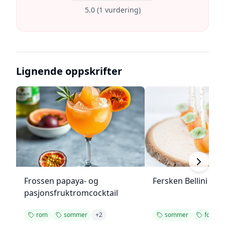
5.0
(
1
vurdering
)
Lignende oppskrifter
Frossen papaya- og
Fersken Bellini gel
pasjonsfruktromcocktail
rom
sommer
+
2
sommer
forfris