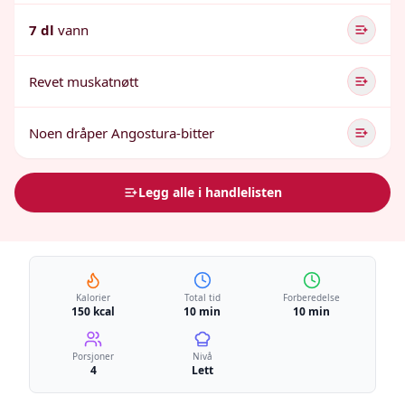
7 dl
vann
Revet muskatnøtt
Noen dråper Angostura-bitter
Legg alle i handlelisten
Kalorier
Total tid
Forberedelse
150 kcal
10 min
10 min
Porsjoner
Nivå
4
Lett