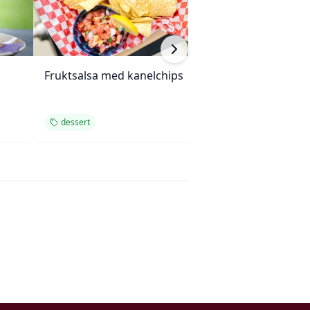
Fruktsalsa med kanelchips
Hot Fudge iskr
peanøtter
dessert
dessert