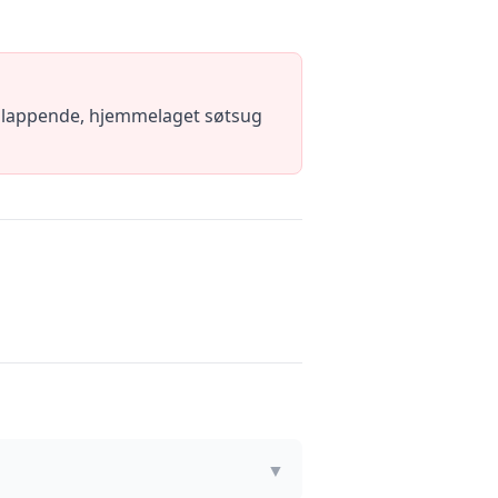
avslappende, hjemmelaget søtsug
▼