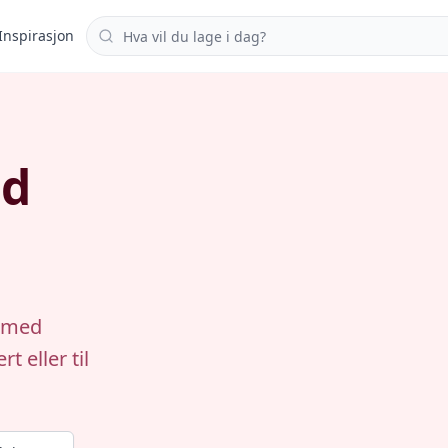
Søk i oppskrifter
Inspirasjon
ed
r med
 eller til