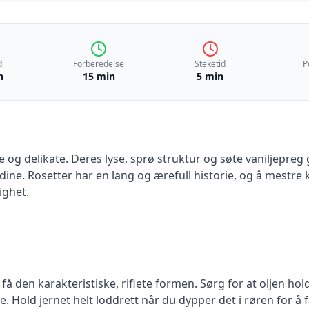
d
Forberedelse
Steketid
P
n
15 min
5 min
 og delikate. Deres lyse, sprø struktur og søte vaniljepreg 
ine. Rosetter har en lang og ærefull historie, og å mestre
ighet.
 få den karakteristiske, riflete formen. Sørg for at oljen hol
e. Hold jernet helt loddrett når du dypper det i røren for å