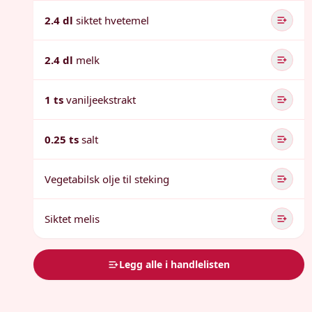
2.4 dl
siktet hvetemel
2.4 dl
melk
1 ts
vaniljeekstrakt
0.25 ts
salt
Vegetabilsk olje til steking
Siktet melis
Legg alle i handlelisten