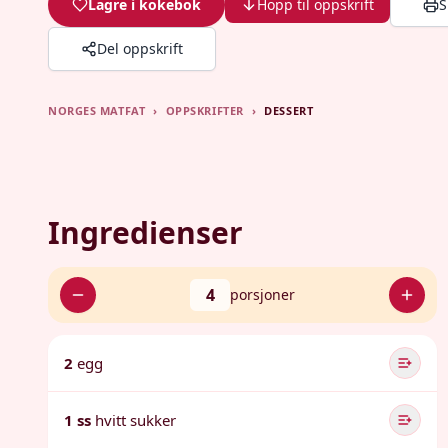
Lagre i kokebok
Hopp til oppskrift
S
Del oppskrift
NORGES MATFAT
›
OPPSKRIFTER
›
DESSERT
Ingredienser
4
porsjoner
2
egg
1 ss
hvitt sukker