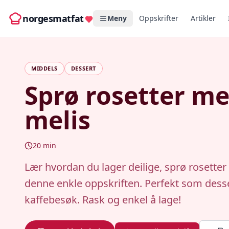
norgesmatfat
Meny
Oppskrifter
Artikler
MIDDELS
DESSERT
Sprø rosetter m
melis
20
min
Lær hvordan du lager deilige, sprø rosette
denne enkle oppskriften. Perfekt som dessert
kaffebesøk. Rask og enkel å lage!