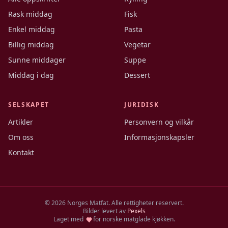
Rask middag
Fisk
Enkel middag
Pasta
Billig middag
Vegetar
Sunne middager
Suppe
Middag i dag
Dessert
SELSKAPET
JURIDISK
Artikler
Personvern og vilkår
Om oss
Informasjonskapsler
Kontakt
©
2026
Norges Matfat. Alle rettigheter reservert.
Bilder levert av
Pexels
Laget med
for norske matglade kjøkken.