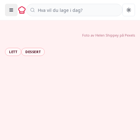
Søk i oppskrifter
Togg
Foto av
Helen Shippey
på
Pexels
LETT
DESSERT