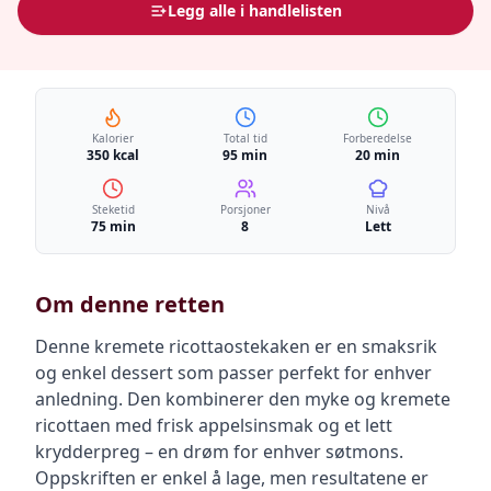
Legg alle i handlelisten
Kalorier
Total tid
Forberedelse
350 kcal
95 min
20 min
Steketid
Porsjoner
Nivå
75 min
8
Lett
Om denne retten
Denne kremete ricottaostekaken er en smaksrik
og enkel dessert som passer perfekt for enhver
anledning. Den kombinerer den myke og kremete
ricottaen med frisk appelsinsmak og et lett
krydderpreg – en drøm for enhver søtmons.
Oppskriften er enkel å lage, men resultatene er