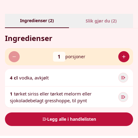
Ingredienser (
2
)
Slik gjør du (
2
)
Ingredienser
1
porsjoner
4 cl
vodka, avkjølt
1
tørket siriss eller tørket melorm eller
sjokoladebelagt gresshoppe, til pynt
Legg alle i handlelisten