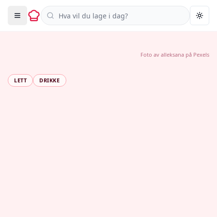
Søk i oppskrifter
Togg
Foto av
alleksana
på
Pexels
LETT
DRIKKE