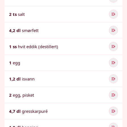
2 ts
salt
4,2 dl
smørfett
1 ss
hvit eddik (destillert)
1
egg
1,2 dl
isvann
2
egg, pisket
4,7 dl
gresskarpuré