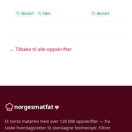
dessert
høst
dessert
← Tilbake til alle oppskrifter
norgesmatfat
Et norsk matarkiv med over 120 000 oppskrifter — fra
raske hverdagsretter til storslagne festmenyer. Filtrer