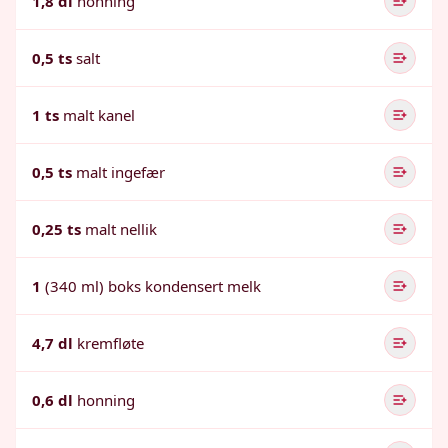
1,8 dl
honning
0,5 ts
salt
1 ts
malt kanel
0,5 ts
malt ingefær
0,25 ts
malt nellik
1
(340 ml) boks kondensert melk
4,7 dl
kremfløte
0,6 dl
honning