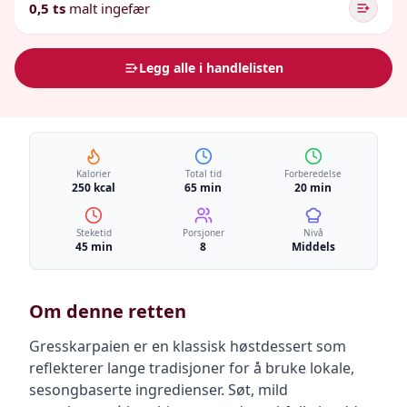
0,5 ts
malt ingefær
Legg alle i handlelisten
Kalorier
Total tid
Forberedelse
250 kcal
65 min
20 min
Steketid
Porsjoner
Nivå
45 min
8
Middels
Om denne retten
Gresskarpaien er en klassisk høstdessert som
reflekterer lange tradisjoner for å bruke lokale,
sesongbaserte ingredienser. Søt, mild