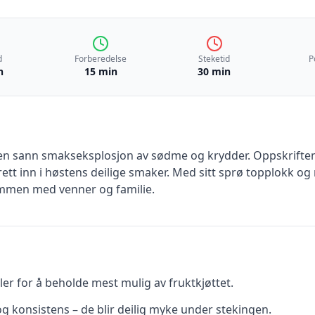
d
Forberedelse
Steketid
P
n
15 min
30 min
en sann smakseksplosjon av sødme og krydder. Oppskrift
ett inn i høstens deilige smaker. Med sitt sprø topplokk og
ammen med venner og familie.
er for å beholde mest mulig av fruktkjøttet.
 konsistens – de blir deilig myke under stekingen.