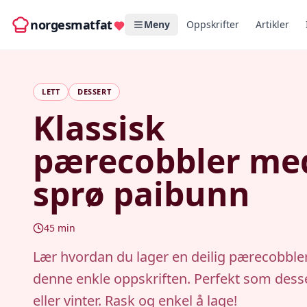
norgesmatfat
Meny
Oppskrifter
Artikler
LETT
DESSERT
Klassisk
pærecobbler me
sprø paibunn
45
min
Lær hvordan du lager en deilig pærecobbl
denne enkle oppskriften. Perfekt som desse
eller vinter. Rask og enkel å lage!