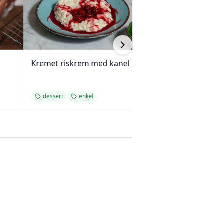
Kremet riskrem med kanel
Kandiserte valnø
dessert
enkel
dessert
søt