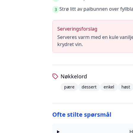
Strø litt av paibunnen over fyll
3
Serveringsforslag
Serveres varm med en kule vanilje
krydret vin.
Nøkkelord
pære
dessert
enkel
høst
Ofte stilte spørsmål
H