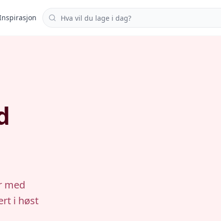
Søk i oppskrifter
Inspirasjon
d
er med
rt i høst