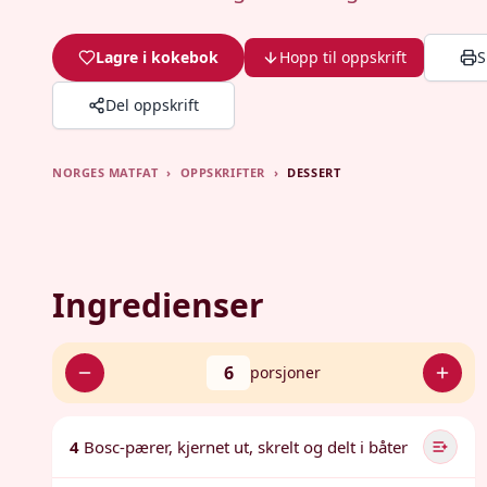
Lagre i kokebok
Hopp til oppskrift
S
Del oppskrift
NORGES MATFAT
›
OPPSKRIFTER
›
DESSERT
Ingredienser
6
porsjoner
4
Bosc-pærer, kjernet ut, skrelt og delt i båter