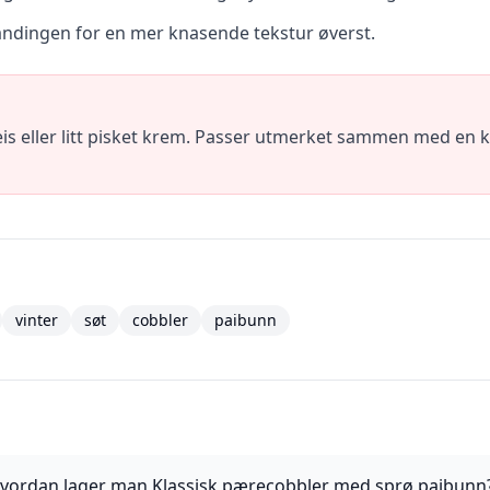
blandingen for en mer knasende tekstur øverst.
is eller litt pisket krem. Passer utmerket sammen med en ko
vinter
søt
cobbler
paibunn
vordan lager man Klassisk pærecobbler med sprø paibunn