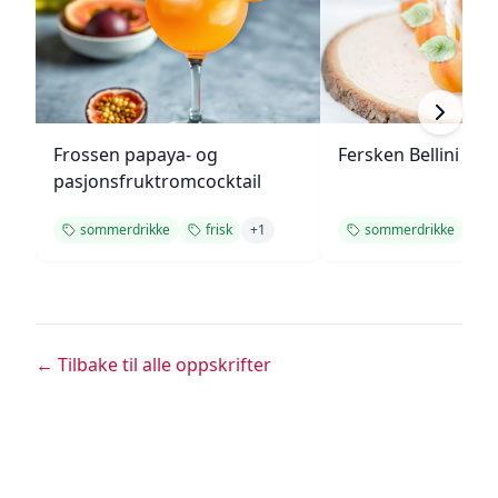
Frossen papaya- og
Fersken Bellini gel
pasjonsfruktromcocktail
sommerdrikke
frisk
+
1
sommerdrikke
f
← Tilbake til alle oppskrifter