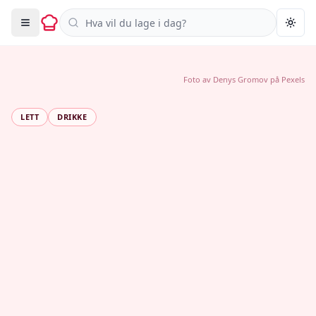
Søk i oppskrifter
Togg
Foto av
Denys Gromov
på
Pexels
LETT
DRIKKE