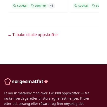
cocktail
sommer
+
1
cocktail
somme
← Tilbake til alle oppskrifter
norgesmatfat
Et norsk matarkiv med over 120 000 oppskrifter — fra
raske hverdagsretter til storslagne festmenyer. Filtrer
etter tid, sesong eller råvarer og finn nøyaktig det