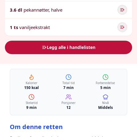
3.6 dl
pekannøtter, halve
1 ts
vaniljeekstrakt
Legg alle i handlelisten
Kalorier
Total tid
Forberedelse
150 kcal
7 min
5 min
Steketid
Porsjoner
Nivå
9 min
12
Middels
Om denne retten