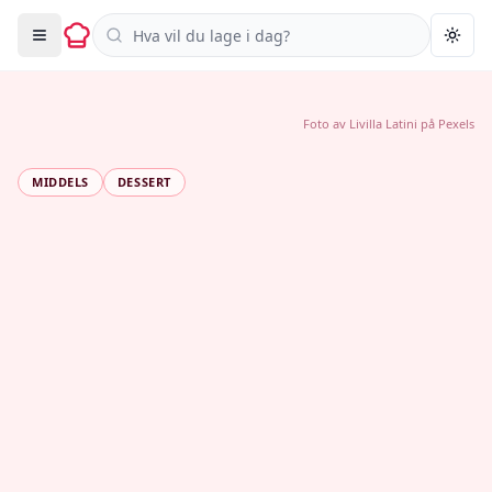
Søk i oppskrifter
Togg
Foto av
Livilla Latini
på
Pexels
MIDDELS
DESSERT