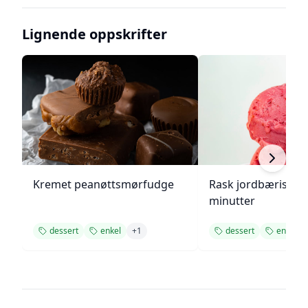
Lignende oppskrifter
Kremet peanøttsmørfudge
Rask jordbæriskre
minutter
dessert
enkel
+
1
dessert
enkel