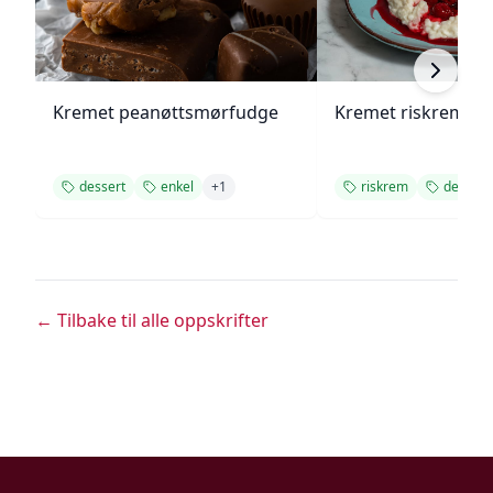
Kremet peanøttsmørfudge
Kremet riskrem me
dessert
enkel
+
1
riskrem
dessert
← Tilbake til alle oppskrifter