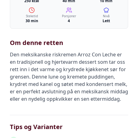
250 kcal
40 min
10 min
Steketid
Porsjoner
Nivå
30 min
4
Lett
Om denne retten
Den meksikanske riskremen Arroz Con Leche er
en tradisjonell og hjertevarm dessert som tar oss
rett inn i det varme og krydrede kjøkkenet sør for
grensen. Denne lune og kremete puddingen,
krydret med kanel og søtet med kondensert melk,
er en perfekt avslutning på en meksikansk middag
eller en nydelig oppkvikker en sen ettermiddag.
Tips og Varianter