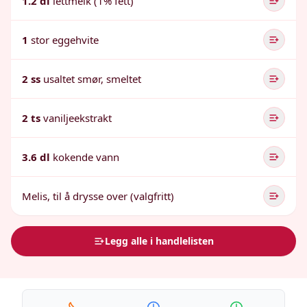
1.2 dl
lettmelk (1% fett)
1
stor eggehvite
2 ss
usaltet smør, smeltet
2 ts
vaniljeekstrakt
3.6 dl
kokende vann
Melis, til å drysse over (valgfritt)
Legg alle i handlelisten