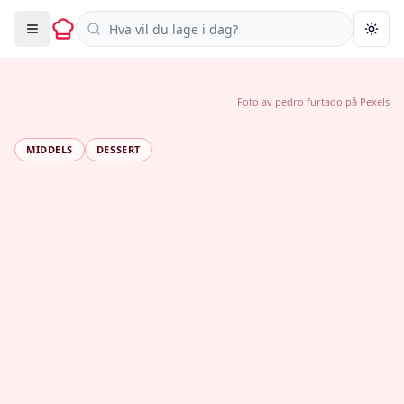
Søk i oppskrifter
Togg
Foto av
pedro furtado
på
Pexels
MIDDELS
DESSERT