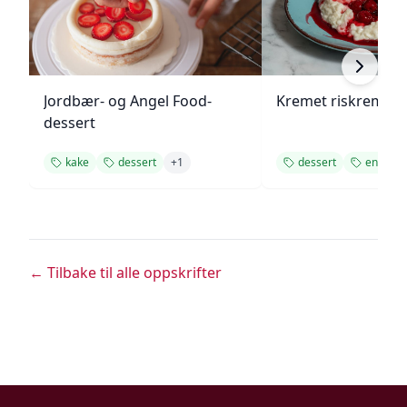
Jordbær- og Angel Food-
Kremet riskrem me
dessert
kake
dessert
+
1
dessert
enkel
← Tilbake til alle oppskrifter